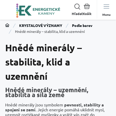
Hľadať
Menu
KRYSTALOVÉ VÝZNAMY
Podle barev
Hnědé minerály – stabilita, klid a uzemnění
Hnědé minerály –
stabilita, klid a
uzemnění
Hnědé minerály – uzemnění,
stabilita a síla země
Hnědé minerály jsou symbolem
pevnosti, stability a
spojení se zemí
. Jejich energie pomáhá uklidnit mysl,
uzemnit roztěkané myšlenky a vrátit vás zpět do