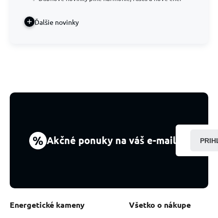
Ďalšie novinky
%
Akčné ponuky na váš e-mail
PRIH
Energetické kameny
Všetko o nákupe