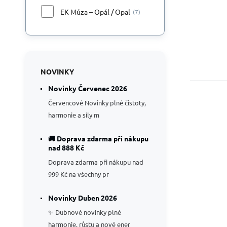
EK Múza – Opál / Opal
(7)
NOVINKY
Novinky Červenec 2026
Červencové Novinky plné čistoty,
harmonie a síly m
St
🚚 Doprava zdarma při nákupu
Kul
nad 888 Kč
pro
Doprava zdarma při nákupu nad
999 Kč na všechny pr
Novinky Duben 2026
✨ Dubnové novinky plné
harmonie, růstu a nové ener