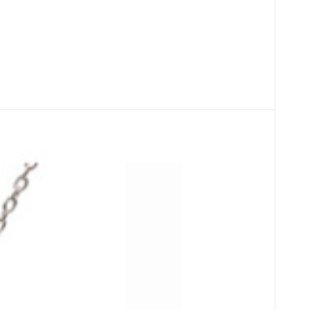
kameň, dĺžka retiazky: 45 + 5 cm, kameň
se zlatavými odlesky pyritu a elegantním zpracováním.
dodenní nošení i slavnostní příležitosti. Krásný dárek
vlastní cestou.