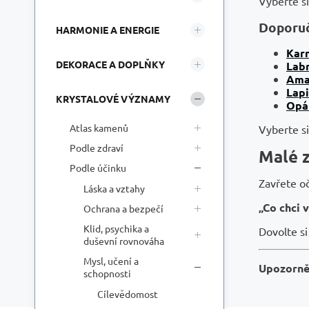
Vyberte s
Doporuč
HARMONIE A ENERGIE
Kar
DEKORACE A DOPLŇKY
Lab
Ama
Lapi
KRYSTALOVÉ VÝZNAMY
Opá
Atlas kamenů
Vyberte si
Podle zdraví
Malé 
Podle účinku
Zavřete oč
Láska a vztahy
„Co chci 
Ochrana a bezpečí
Klid, psychika a
Dovolte si
duševní rovnováha
Mysl, učení a
Upozorně
schopnosti
Cílevědomost