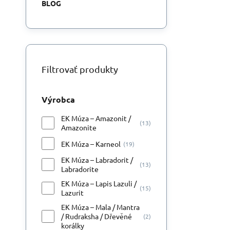
BLOG
Filtrovať produkty
Výrobca
EK Múza – Amazonit /
(13)
Amazonite
EK Múza – Karneol
(19)
EK Múza – Labradorit /
(13)
Labradorite
EK Múza – Lapis Lazuli /
(15)
Lazurit
EK Múza – Mala / Mantra
/ Rudraksha / Dřevěné
(2)
korálky