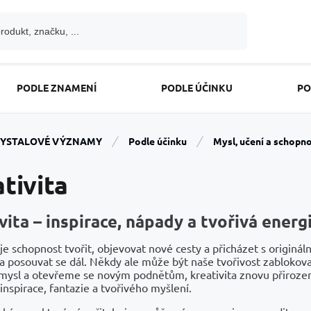
PODLE ZNAMENÍ
PODLE ÚČINKU
PO
YSTALOVÉ VÝZNAMY
Podle účinku
Mysl, učení a schopno
tivita
vita – inspirace, nápady a tvořivá energ
 je schopnost tvořit, objevovat nové cesty a přicházet s origin
 posouvat se dál. Někdy ale může být naše tvořivost zablokovan
mysl a otevřeme se novým podnětům, kreativita znovu přirozen
nspirace, fantazie a tvořivého myšlení.