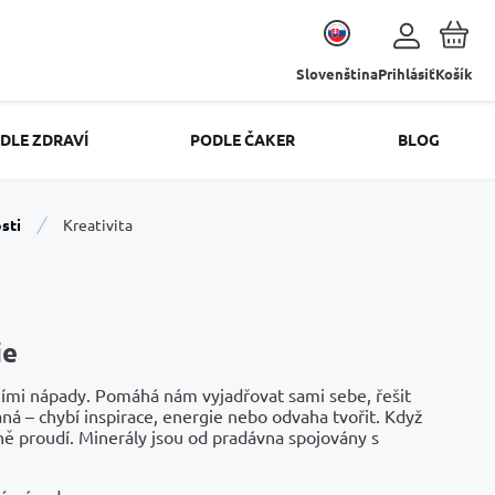
Slovenština
Prihlásiť
Košík
DLE ZDRAVÍ
PODLE ČAKER
BLOG
sti
Kreativita
ie
álními nápady. Pomáhá nám vyjadřovat sami sebe, řešit
á – chybí inspirace, energie nebo odvaha tvořit. Když
ě proudí. Minerály jsou od pradávna spojovány s