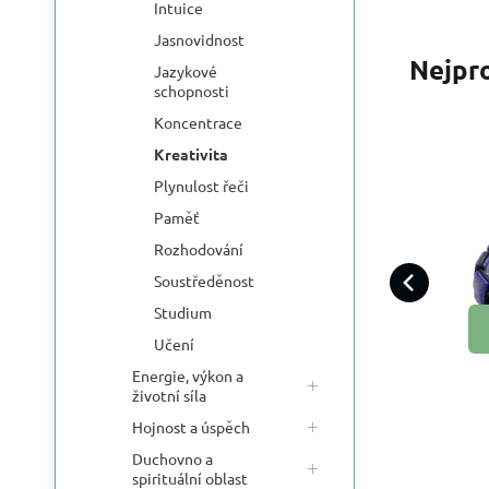
Intuice
Jasnovidnost
Nejpr
Jazykové
schopnosti
Koncentrace
Kreativita
Plynulost řeči
L
Paměť
Máš
k
Rozhodování
Lap
Soustředěnost
si 
Studium
Učení
Energie, výkon a
životní síla
Hojnost a úspěch
Duchovno a
spirituální oblast