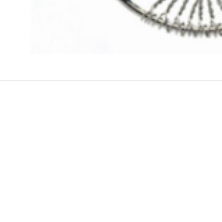
Kód:
2203031
Skladom
18.69
EUR
Labradorit čierny náramok elastický prírodný kam
premeny
 pocit, že ztrácíš směr? Labradorit ti ukáže správnou cestu.