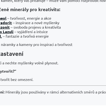
i kámen, který vás přitahuje – může vám pomoci rozproudit no
ené minerály pro kreativitu:
neol
– tvořivost, energie a akce
radorit
– inspirace a nové myšlenky
zonit
– svoboda projevu a kreativita
s Lazuli
– vyjádření a intuice
l
,
– fantazie a tvořivá energie
 náramky a kameny pro inspiraci a tvořivost
zastavení
i a nechte myšlenky volně plynout.
vytvořit?“
 tvořit bez omezení.
ní:
Minerály jsou používány v rámci alternativních směrů a práce