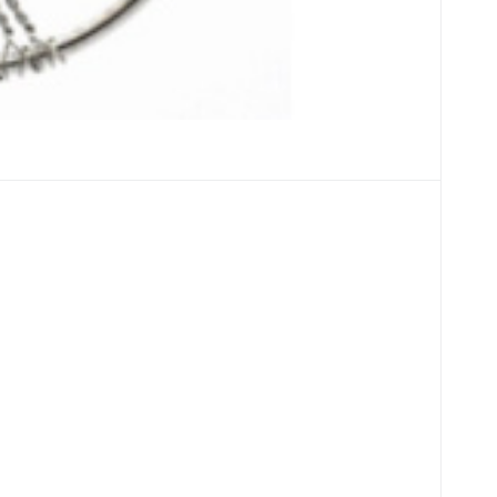
eň, guľôčka 6 mm / 16 - 17 cm, kameň