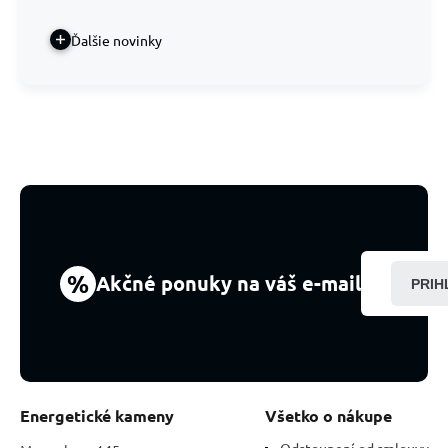
Ďalšie novinky
%
Akčné ponuky na váš e-mail
PRIH
Energetické kameny
Všetko o nákupe