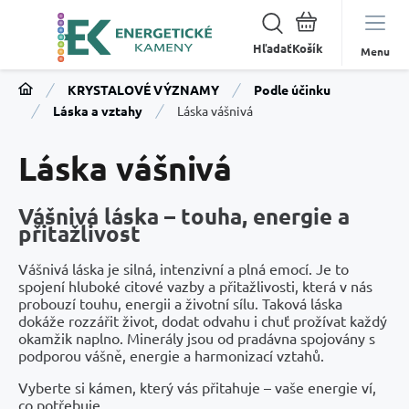
Hľadať
Menu
KRYSTALOVÉ VÝZNAMY
Podle účinku
Láska a vztahy
Láska vášnivá
Láska vášnivá
Vášnivá láska – touha, energie a
přitažlivost
Vášnivá láska je silná, intenzivní a plná emocí. Je to
spojení hluboké citové vazby a přitažlivosti, která v nás
probouzí touhu, energii a životní sílu. Taková láska
dokáže rozzářit život, dodat odvahu i chuť prožívat každý
okamžik naplno. Minerály jsou od pradávna spojovány s
podporou vášně, energie a harmonizací vztahů.
Vyberte si kámen, který vás přitahuje – vaše energie ví,
co potřebuje