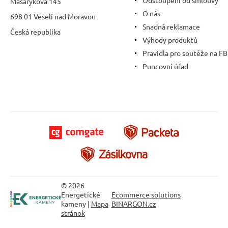
Odstoupení od smlouvy
Masarykova 145
O nás
698 01 Veselí nad Moravou
Snadná reklamace
Česká republika
Výhody produktů
Pravidla pro soutěže na FB
Puncovní úřad
© 2026
Energetické
Ecommerce solutions
kameny |
Mapa
BINARGON.cz
stránok