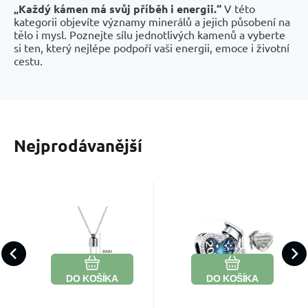
„Každý kámen má svůj příběh i energii.“
V této
kategorii objevíte významy minerálů a jejich působení na
tělo i mysl. Poznejte sílu jednotlivých kamenů a vyberte
si ten, který nejlépe podpoří vaši energii, emoce i životní
cestu.
Nejprodávanější
Kód:
2600353
Kód:
EAN:
2600101
Skladom
Skladom
16.79
EUR
26.10
EUR
Náhrdelník
Charm
2000000894621
na vzpomínky
Sterlingové
Láska nekončí
Oslavte výjimečný
– plnitelná
stříbro 925
Obľúbený
Porovnať
Obľúbený
Porovnať
vzpomínkou –
životní milník
skleněná
Graduation
DO KOŠÍKA
DO KOŠÍKA
zůstává navždy ve
stylově. Stříbrný
lahvička s
2026 – srdce
řetízkem | na
plné hrdosti a
Vašem srdci.
přívěsek 2026 ve