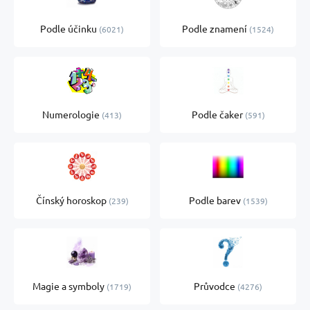
Podle účinku
Podle znamení
6021
1524
Numerologie
Podle čaker
413
591
Čínský horoskop
Podle barev
239
1539
Magie a symboly
Průvodce
1719
4276