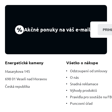
%
Akčné ponuky na váš e-mail
PRIH
Energetické kameny
Všetko o nákupe
Odstoupení od smlouvy
Masarykova 145
O nás
698 01 Veselí nad Moravou
Snadná reklamace
Česká republika
Výhody produktů
Pravidla pro soutěže na FB
Puncovní úřad