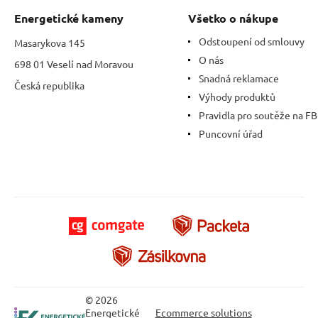
Energetické kameny
Všetko o nákupe
Odstoupení od smlouvy
Masarykova 145
O nás
698 01 Veselí nad Moravou
Snadná reklamace
Česká republika
Výhody produktů
Pravidla pro soutěže na FB
Puncovní úřad
© 2026
Energetické
Ecommerce solutions