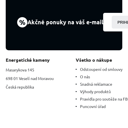
%
Akčné ponuky na váš e-mail
PRIH
Energetické kameny
Všetko o nákupe
Odstoupení od smlouvy
Masarykova 145
O nás
698 01 Veselí nad Moravou
Snadná reklamace
Česká republika
Výhody produktů
Pravidla pro soutěže na FB
Puncovní úřad