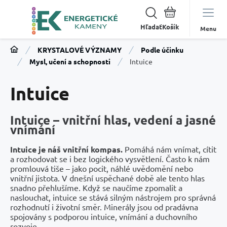
Hľadať
Menu
KRYSTALOVÉ VÝZNAMY
Podle účinku
Mysl, učení a schopnosti
Intuice
Intuice
Intuice – vnitřní hlas, vedení a jasné
vnímání
Intuice je náš vnitřní kompas.
Pomáhá nám vnímat, cítit
a rozhodovat se i bez logického vysvětlení. Často k nám
promlouvá tiše – jako pocit, náhlé uvědomění nebo
vnitřní jistota. V dnešní uspěchané době ale tento hlas
snadno přehlušíme. Když se naučíme zpomalit a
naslouchat, intuice se stává silným nástrojem pro správná
rozhodnutí i životní směr. Minerály jsou od pradávna
spojovány s podporou intuice, vnímání a duchovního
rozvoje.