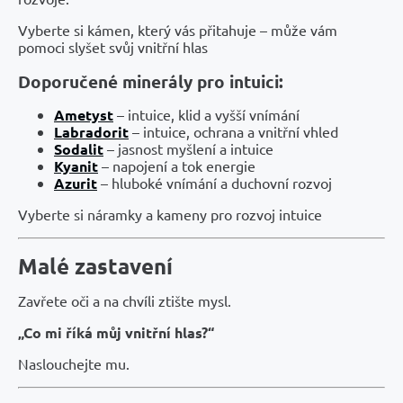
Vyberte si kámen, který vás přitahuje – může vám
pomoci slyšet svůj vnitřní hlas
Doporučené minerály pro intuici:
Ametyst
– intuice, klid a vyšší vnímání
Labradorit
– intuice, ochrana a vnitřní vhled
Sodalit
– jasnost myšlení a intuice
Kyanit
– napojení a tok energie
Azurit
– hluboké vnímání a duchovní rozvoj
Vyberte si náramky a kameny pro rozvoj intuice
Malé zastavení
Zavřete oči a na chvíli ztište mysl.
„Co mi říká můj vnitřní hlas?“
Naslouchejte mu.