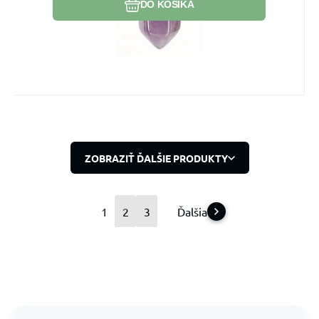
DO KOŠÍKA
ZOBRAZIŤ ĎALŠIE PRODUKTY
1
2
3
Ďalšia