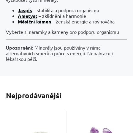
Jaspis
– stabilita a podpora organismu
Ametyst
– zklidnění a harmonie
Měsíční kámen
– ženská energie a rovnováha
Vyberte si náramky a kameny pro podporu organismu
Upozornění:
Minerály jsou používány v rámci
alternativních směrů a práce s energií. Nenahrazují
lékařskou péči.
Nejprodávanější
Kód dod.:
Kód:
EAN:
2205627
00154734
Kód dod.:
Kód:
EAN:
2300302
00111201
Skladom
Skladom
16.06
EUR
1.13
EUR
Mesačný
Ametyst
2000000014241
2000000879598