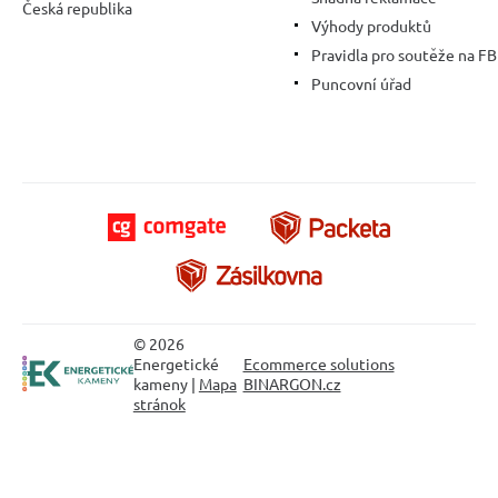
Česká republika
Výhody produktů
Pravidla pro soutěže na FB
Puncovní úřad
© 2026
Energetické
Ecommerce solutions
kameny |
Mapa
BINARGON.cz
stránok