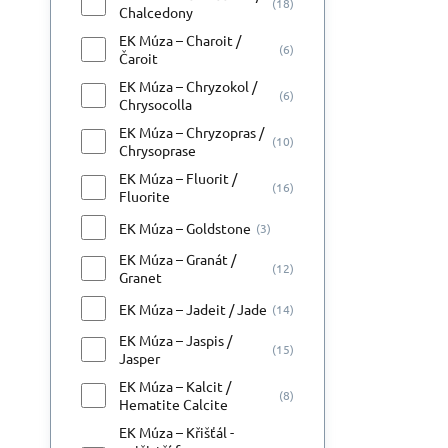
(18)
Chalcedony
EK Múza – Charoit /
(6)
Čaroit
EK Múza – Chryzokol /
(6)
Chrysocolla
EK Múza – Chryzopras /
(10)
Chrysoprase
EK Múza – Fluorit /
(16)
Fluorite
EK Múza – Goldstone
(3)
EK Múza – Granát /
(12)
Granet
EK Múza – Jadeit / Jade
(14)
EK Múza – Jaspis /
(15)
Jasper
EK Múza – Kalcit /
(8)
Hematite Calcite
EK Múza – Křišťál -