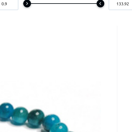
a 6 mm / 16 - 18 cm, realizácia kameňa
ci jasněji a jednat s jistotou.