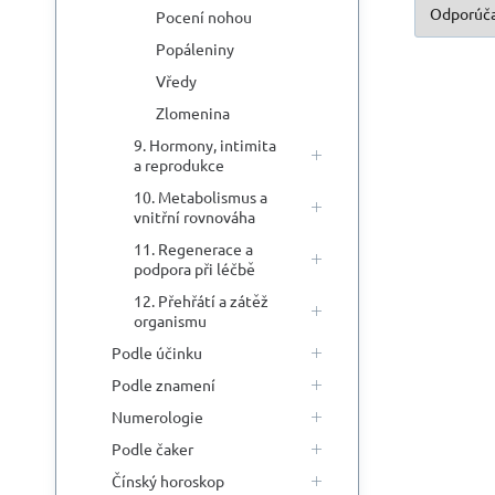
Pocení nohou
Popáleniny
Vředy
Zlomenina
9. Hormony, intimita
a reprodukce
10. Metabolismus a
vnitřní rovnováha
11. Regenerace a
podpora při léčbě
12. Přehřátí a zátěž
organismu
Podle účinku
Podle znamení
Numerologie
Podle čaker
Čínský horoskop