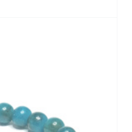
ka 6 mm / 16 - 17 cm, realizácia kameňa
h postojů a přináší lehkost.