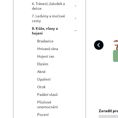
6. Trávení, žaludek a
detox
7. Ledviny a močové
cesty
8. Kůže, vlasy a
Cít
hojení
p
př
Bradavice
ukl
p
Hnisavá rána
ro
Hojení ran
Ekzém
Akné
Opaření
Otok
Padání vlasů
Plísňové
onemocnění
Zoradiť pr
Pocení