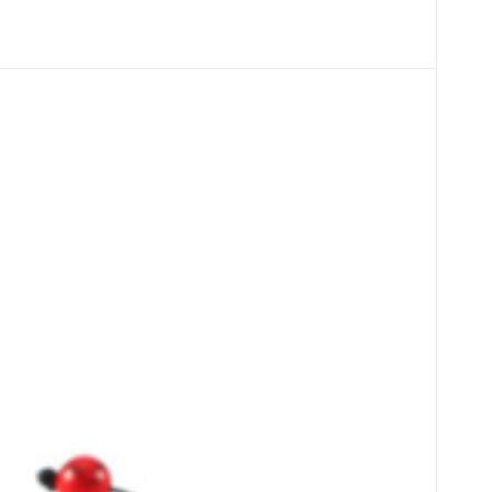
ňa ručne pletený, nastaviteľná veľkosť
ci kameň
sti a klidné komunikaci.