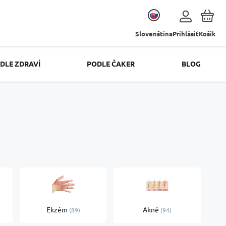
Slovenština
Prihlásiť
Košík
DLE ZDRAVÍ
PODLE ČAKER
BLOG
Ekzém
Akné
89
94