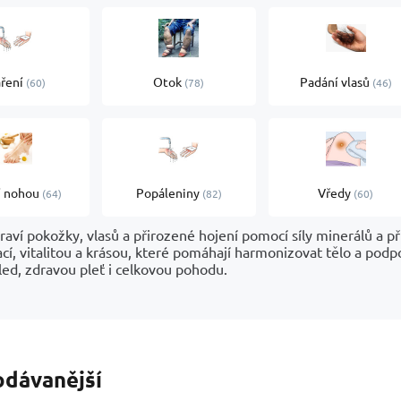
ření
Otok
Padání vlasů
60
78
46
í nohou
Popáleniny
Vředy
64
82
60
aví pokožky, vlasů a přirozené hojení pomocí síly minerálů a p
cí, vitalitou a krásou, které pomáhají harmonizovat tělo a podp
led, zdravou pleť i celkovou pohodu.
odávanější