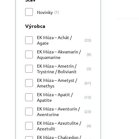
Novinky
(7)
Výrobca
EK Múza – Achát /
A
(23)
Agate
Ká
EK Múza – Akvamarín /
(9)
Aquamarine
EK Múza – Ametrín /
(3)
Trystrine / Bolivianit
EK Múza – Ametyst /
(61)
Amethys
EK Múza – Apatit /
(13)
Apatite
EK Múza – Aventurín /
(23)
Aventurine
EK Múza – Azeztulite /
(4)
Azeztulit
EK Múza – Chalcedon /