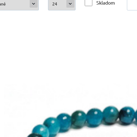
Skladom
Kód:
2200887
Skladom
18.95
EUR
Apatit náramok elastický prírodný kameň, guľôčk
Kámen, který spojuje mysl, intuici a rozhodnost. Apatit pomáhá vidět vě