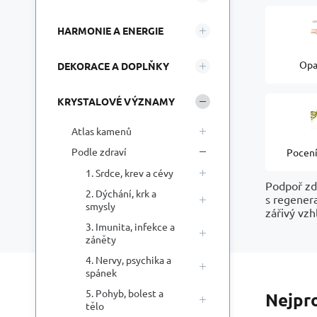
HARMONIE A ENERGIE
Opa
DEKORACE A DOPLŇKY
KRYSTALOVÉ VÝZNAMY
Atlas kamenů
Podle zdraví
Pocen
1. Srdce, krev a cévy
Podpoř zdr
2. Dýchání, krk a
s regenera
smysly
zářivý vzh
3. Imunita, infekce a
záněty
4. Nervy, psychika a
spánek
5. Pohyb, bolest a
Nejpr
tělo