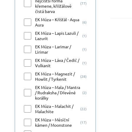
nejčistší forma
(77)
křemene, křišťálově
čistá barva
EK Múza – Kříšťál - Aqua
(6)
Aura
EK Múza – Lapis Lazuli /
(1)
M
Lazurit
Má
EK Múza – Larimar /
(1)
Lirimar
EK Múza – Láva / Čedič /
(1)
Vulkanit
EK Múza – Magnezit /
(28)
Howlit / Tyrkenit
EK Múza – Mala / Mantra
/ Rudraksha / Dřevěné
(2)
korálky
EK Múza – Malachit /
(22)
Malachite
EK Múza – Měsíční
(17)
kámen / Moonstone