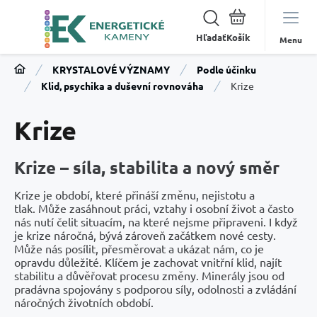
Hľadať
Menu
KRYSTALOVÉ VÝZNAMY
Podle účinku
Klid, psychika a duševní rovnováha
Krize
Krize
Krize – síla, stabilita a nový směr
Krize je období, které přináší změnu, nejistotu a
tlak. Může zasáhnout práci, vztahy i osobní život a často
nás nutí čelit situacím, na které nejsme připraveni. I když
je krize náročná, bývá zároveň začátkem nové cesty.
Může nás posílit, přesměrovat a ukázat nám, co je
opravdu důležité. Klíčem je zachovat vnitřní klid, najít
stabilitu a důvěřovat procesu změny. Minerály jsou od
pradávna spojovány s podporou síly, odolnosti a zvládání
náročných životních období.