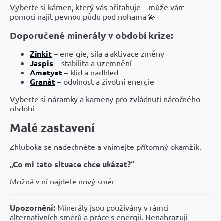
Vyberte si kámen, který vás přitahuje – může vám
pomoci najít pevnou půdu pod nohama 💫
Doporučené minerály v období krize:
Zinkit
– energie, síla a aktivace změny
Jaspis
– stabilita a uzemnění
Ametyst
– klid a nadhled
Granát
– odolnost a životní energie
Vyberte si náramky a kameny pro zvládnutí náročného
období
Malé zastavení
Zhluboka se nadechněte a vnímejte přítomný okamžik.
„Co mi tato situace chce ukázat?“
Možná v ní najdete nový směr.
Upozornění:
Minerály jsou používány v rámci
alternativních směrů a práce s energií. Nenahrazují