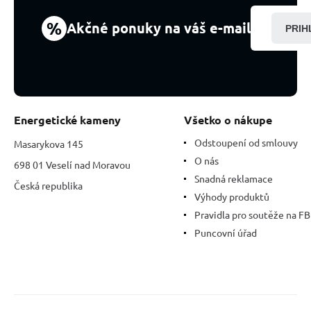
%
Akčné ponuky na váš e-mail
PRIH
Energetické kameny
Všetko o nákupe
Odstoupení od smlouvy
Masarykova 145
O nás
698 01 Veselí nad Moravou
Snadná reklamace
Česká republika
Výhody produktů
Pravidla pro soutěže na FB
Puncovní úřad