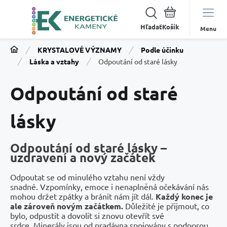
Hľadať
Menu
KRYSTALOVÉ VÝZNAMY
Podle účinku
Láska a vztahy
Odpoutání od staré lásky
Odpoutání od staré
lásky
Odpoutání od staré lásky –
uzdravení a nový začátek
Odpoutat se od minulého vztahu není vždy
snadné. Vzpomínky, emoce i nenaplněná očekávání nás
mohou držet zpátky a bránit nám jít dál.
Každý konec je
ale zároveň novým začátkem.
Důležité je přijmout, co
bylo, odpustit a dovolit si znovu otevřít své
srdce. Minerály jsou od pradávna spojovány s podporou