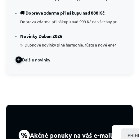
🚚 Doprava zdarma při nákupu nad 888 Kč
Doprava zdarma při nákupu nad 999 Kč na všechny pr
Novinky Duben 2026
✨ Dubnové novinky plné harmonie, růstu a nové ener
Ďalšie novinky
%
Akčné ponuky na váš e-mail
PRIH