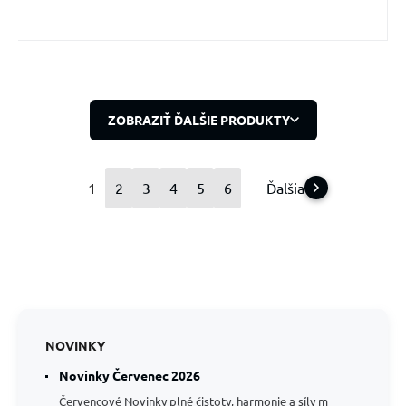
ZOBRAZIŤ ĎALŠIE PRODUKTY
1
2
3
4
5
6
Ďalšia
NOVINKY
Novinky Červenec 2026
Červencové Novinky plné čistoty, harmonie a síly m