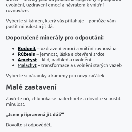
uvolnění, uzdravení emocí a návratem k vnitřní
rovnováze.
Vyberte si kámen, který vás přitahuje – pomůže vám
pustit minulost a jít dál
Doporučené minerály pro odpoutání:
Rodonit
– uzdravení emocí a vnitřní rovnováha
Růženín
– jemnost, láska a otevření srdce
Ametyst
– klid, nadhled a uvolnění
Malachyt
– transformace a uvolnění starých vazeb
Vyberte si náramky a kameny pro nový začátek
Malé zastavení
Zavřete oči, zhluboka se nadechněte a dovolte si pustit
minulost.
„Jsem připravená jít dál?“
Dovolte si odpovědět.