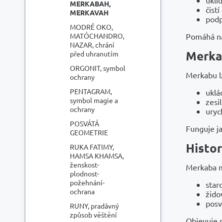
MERKABAH,
čist
MERKAVAH
podp
MODRÉ OKO,
Pomáhá na
MATÓCHANDRO,
NAZAR, chrání
Merkab
před uhranutím
ORGONIT, symbol
Merkabu l
ochrany
PENTAGRAM,
uklá
symbol magie a
zesil
ochrany
uryc
POSVÁTÁ
Funguje j
GEOMETRIE
Histor
RUKA FATIMY,
HAMSA KHAMSA,
ženskost-
Merkaba m
plodnost-
požehnání-
star
ochrana
žido
posv
RUNY, pradávný
způsob věštění
Objevuje 