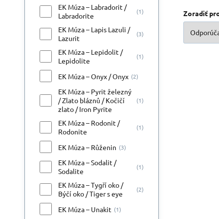
EK Múza – Labradorit /
(1)
Zoradiť pr
Labradorite
EK Múza – Lapis Lazuli /
(3)
Lazurit
EK Múza – Lepidolit /
(1)
Lepidolite
EK Múza – Onyx / Onyx
(2)
EK Múza – Pyrit železný
/ Zlato bláznů / Kočičí
(1)
zlato / Iron Pyrite
Při
EK Múza – Rodonit /
(1)
Rodonite
EK Múza – Růženin
(3)
EK Múza – Sodalit /
(1)
Sodalite
EK Múza – Tygří oko /
(2)
Býčí oko / Tiger s eye
EK Múza – Unakit
(1)