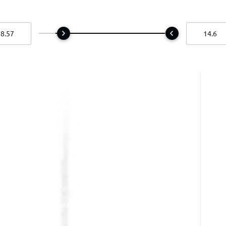
 prívesok z prírodného kameňa 7,7 cm,
 cm