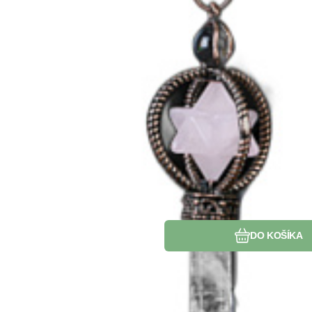
Obľúbený
Porovnať
DO KOŠÍKA