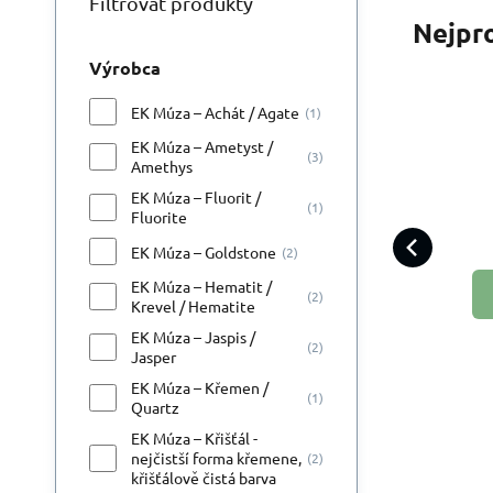
Filtrovať produkty
Nejpr
Výrobca
EK Múza – Achát / Agate
(1)
EK Múza – Ametyst /
(3)
Amethys
Ká
EK Múza – Fluorit /
(1)
in
Fluorite
p
k v
EK Múza – Goldstone
(2)
EK Múza – Hematit /
(2)
Krevel / Hematite
EK Múza – Jaspis /
(2)
Jasper
EK Múza – Křemen /
(1)
Quartz
EK Múza – Křišťál -
nejčistší forma křemene,
(2)
křišťálově čistá barva