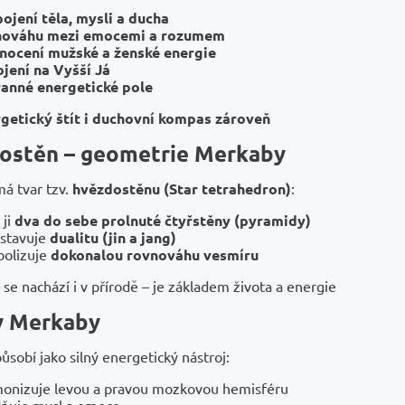
ojení těla, mysli a ducha
nováhu mezi emocemi a rozumem
nocení mužské a ženské energie
jení na Vyšší Já
anné energetické pole
getický štít i duchovní kompas zároveň
ostěn – geometrie Merkaby
á tvar tzv.
hvězdostěnu (Star tetrahedron)
:
 ji
dva do sebe prolnuté čtyřstěny (pyramidy)
stavuje
dualitu (jin a jang)
olizuje
dokonalou rovnováhu vesmíru
 se nachází i v přírodě – je základem života a energie
y Merkaby
sobí jako silný energetický nástroj:
onizuje levou a pravou mozkovou hemisféru
dňuje mysl a emoce