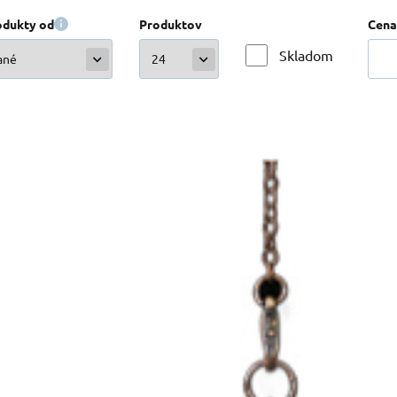
odukty od
Produktov
Cena
Skladom
Kód:
2302684
Skladom
14.60
EUR
Kyvadlo z ružového kremeňa + číry kremeň + bronz,
retiazka cca 26,5
náší pocit bezpečí, lásky a emoční stability.