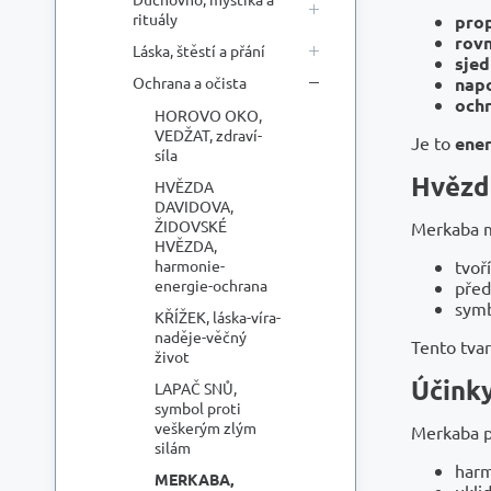
rituály
prop
rov
Láska, štěstí a přání
sjed
Ochrana a očista
napo
ochr
HOROVO OKO,
VEDŽAT, zdraví-
Je to
ener
síla
Hvězd
HVĚZDA
DAVIDOVA,
ŽIDOVSKÉ
Merkaba m
HVĚZDA,
harmonie-
tvoří
energie-ochrana
před
symb
KŘÍŽEK, láska-víra-
naděje-věčný
Tento tvar
život
Účink
LAPAČ SNŮ,
symbol proti
veškerým zlým
Merkaba pů
silám
harm
MERKABA,
ukli