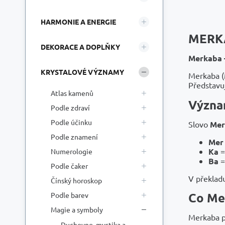
HARMONIE A ENERGIE
MERKA
DEKORACE A DOPLŇKY
Merkaba –
KRYSTALOVÉ VÝZNAMY
Merkaba (
Představu
Atlas kamenů
Význa
Podle zdraví
Podle účinku
Slovo
Mer
Podle znamení
Mer
Ka
=
Numerologie
Ba
=
Podle čaker
V překlad
Čínský horoskop
Co Me
Podle barev
Magie a symboly
Merkaba p
Duchovno, mystika a