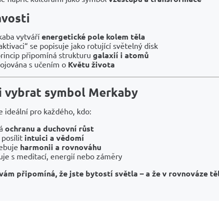
avosti
aba vytváří
energetické pole kolem těla
aktivaci“ se popisuje jako rotující světelný disk
 princip připomíná strukturu
galaxií i atomů
pojována s učením o
Květu života
si vybrat symbol Merkaby
 ideální pro každého, kdo:
dá
ochranu a duchovní růst
 posílit
intuici a vědomí
ebuje
harmonii a rovnováhu
uje s meditací, energií nebo záměry
ám připomíná, že jste bytostí světla – a že v rovnováze těl