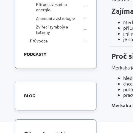
Příroda, vesmír a
Zajím
energie
Znamení a astrologie
Merk
Zvířecí symboly a
při „
totemy
její
je s
Průvodce
PODCASTY
Proč 
Merkaba je
hle
chce
potř
prac
BLOG
Merkaba v