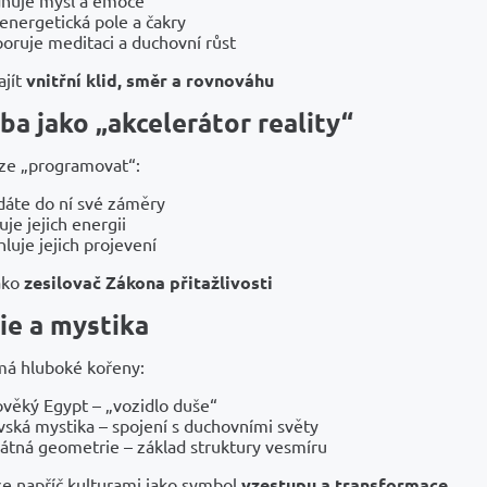
í energetická pole a čakry
oruje meditaci a duchovní růst
jít
vnitřní klid, směr a rovnováhu
a jako „akcelerátor reality“
ze „programovat“:
dáte do ní své záměry
uje jejich energii
hluje jejich projevení
ako
zesilovač Zákona přitažlivosti
ie a mystika
á hluboké kořeny:
ověký Egypt – „vozidlo duše“
vská mystika – spojení s duchovními světy
átná geometrie – základ struktury vesmíru
se napříč kulturami jako symbol
vzestupu a transformace