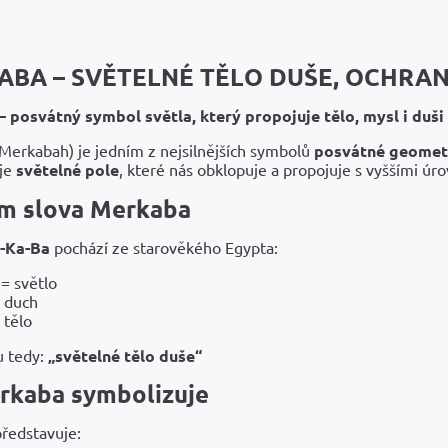
BA – SVĚTELNÉ TĚLO DUŠE, OCHRA
 posvátný symbol světla, který propojuje tělo, mysl i duši
Merkabah) je jedním z nejsilnějších symbolů
posvátné geomet
je
světelné pole
, které nás obklopuje a propojuje s vyššími ú
m slova Merkaba
-Ka-Ba
pochází ze starověkého Egypta:
= světlo
 duch
 tělo
u tedy:
„světelné tělo duše“
rkaba symbolizuje
ředstavuje: