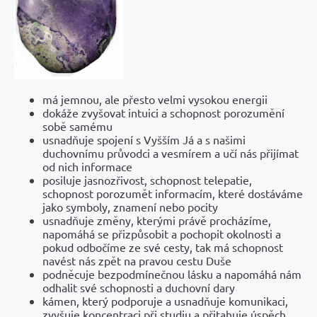
má jemnou, ale přesto velmi vysokou energii
dokáže zvyšovat intuici a schopnost porozumění
sobě samému
usnadňuje spojení s Vyšším Já a s našimi
duchovnímu průvodci a vesmírem a učí nás přijímat
od nich informace
posiluje jasnozřivost, schopnost telepatie,
schopnost porozumět informacím, které dostáváme
jako symboly, znamení nebo pocity
usnadňuje změny, kterými právě procházíme,
napomáhá se přizpůsobit a pochopit okolnosti a
pokud odbočíme ze své cesty, tak má schopnost
navést nás zpět na pravou cestu Duše
podněcuje bezpodmínečnou lásku a napomáhá nám
odhalit své schopnosti a duchovní dary
kámen, který podporuje a usnadňuje komunikaci,
zvyšuje koncentraci při studiu a přitahuje úspěch