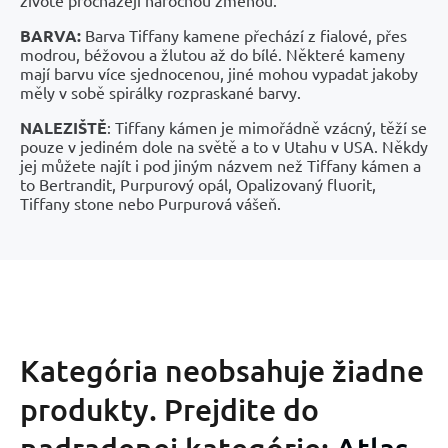
BARVA:
Barva Tiffany kamene přechází z fialové, přes
modrou, béžovou a žlutou až do bílé. Některé kameny
mají barvu více sjednocenou, jiné mohou vypadat jakoby
měly v sobě spirálky rozpraskané barvy.
NALEZIŠTĚ
: Tiffany kámen je mimořádně vzácný, těží se
pouze v jediném dole na světě a to v Utahu v USA. Někdy
jej můžete najít i pod jiným názvem než Tiffany kámen a
to Bertrandit, Purpurový opál, Opalizovaný fluorit,
Tiffany stone nebo Purpurová vášeň.
Kategória neobsahuje žiadne
produkty.
Prejdite do
nadradenej kategórie:
Atlas