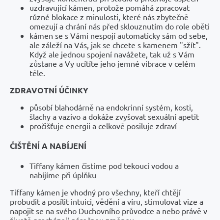
uzdravující kámen, protože pomáhá zpracovat
různé blokace z minulosti, které nás zbytečně
omezují a chrání nás před sklouznutím do role oběti
kámen se s Vámi nespojí automaticky sám od sebe,
ale záleží na Vás, jak se chcete s kamenem "sžít".
Když ale jednou spojení navážete, tak už s Vám
zůstane a Vy ucítíte jeho jemné vibrace v celém
těle.
ZDRAVOTNÍ ÚČINKY
působí blahodárně na endokrinní systém, kosti,
šlachy a vazivo a dokáže zvyšovat sexuální apetit
pročišťuje energii a celkově posiluje zdraví
ČIŠTĚNÍ A NABÍJENÍ
Tiffany kámen čistíme pod tekoucí vodou a
nabíjíme při úplňku
Tiffany kámen je vhodný pro všechny, kteří chtějí
probudit a posílit intuici, vědění a víru, stimulovat vize a
napojit se na svého Duchovního průvodce a nebo právě v
životě procházejí náročnou změnou.