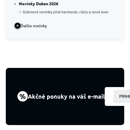
Novinky Duben 2026
✨ Dubnové novinky plné harmonie, růstu a nové ener
Ďalšie novinky
%
Akčné ponuky na váš e-mail
PRIH