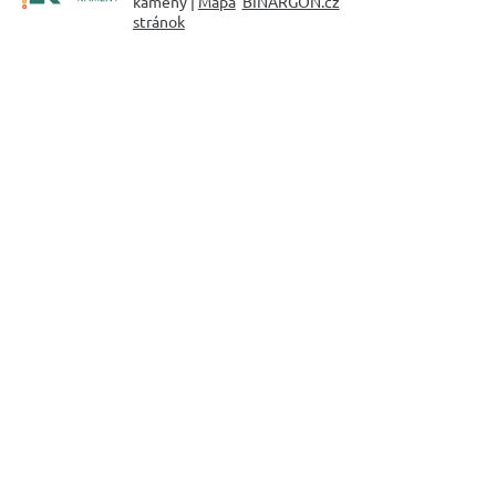
kameny |
Mapa
BINARGON.cz
stránok