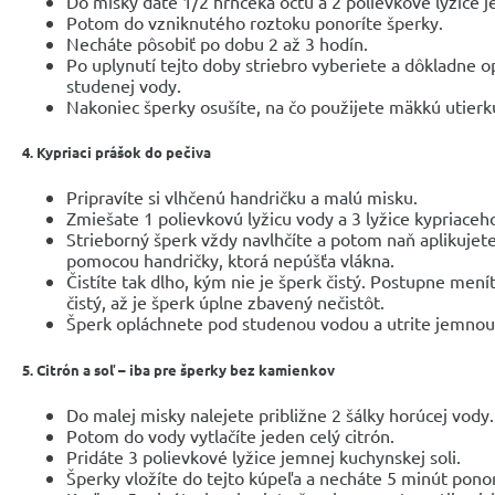
Do misky dáte 1/2 hrnčeka octu a 2 polievkové lyžice je
Potom do vzniknutého roztoku ponoríte šperky.
Necháte pôsobiť po dobu 2 až 3 hodín.
Po uplynutí tejto doby striebro vyberiete a dôkladne
studenej vody.
Nakoniec šperky osušíte, na čo použijete mäkkú utierk
4. Kypriaci prášok do pečiva
Pripravíte si vlhčenú handričku a malú misku.
Zmiešate 1 polievkovú lyžicu vody a 3 lyžice kypriaceh
Strieborný šperk vždy navlhčíte a potom naň aplikujet
pomocou handričky, ktorá nepúšťa vlákna.
Čistíte tak dlho, kým nie je šperk čistý. Postupne mení
čistý, až je šperk úplne zbavený nečistôt.
Šperk opláchnete pod studenou vodou a utrite jemnou
5. Citrón a soľ – iba pre šperky bez kamienkov
Do malej misky nalejete približne 2 šálky horúcej vody.
Potom do vody vytlačíte jeden celý citrón.
Pridáte 3 polievkové lyžice jemnej kuchynskej soli.
Šperky vložíte do tejto kúpeľa a necháte 5 minút pono