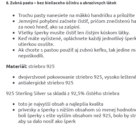
8. Zubná pasta
– bez bieliaceho účinku a abrazívnych látok
Trochu pasty nanesiete na mäkkú handričku a priložíte 
Jemnými pohybmi začnete čistiť, pričom znečistenú h
za novú hneď, ako sa zašpiní.
Všetky šperky musíte čistiť len čistým kúskom látky.
Keď máte vyčistené, opláchnete každý jednotlivý špe
utierkou osušíte.
Ak chcete s pastou použiť aj zubnú kefku, tak jedine m
nepoškodili.
Materiál:
striebro 925
dvojvrstvové pokovovanie striebro 925, vysoko leštené,
antialergické striebro 925
925 Sterling Silver sa skladá z 92,5% čistého striebra
toto je najvyšší obsah a najlepšia kvalita
prívesky a šperky s nižším obsahom sú menej hodnotné
boli šperky s ešte vyšším obsahom než 925, bolo by str
aby sa dalo nosiť ako šperk