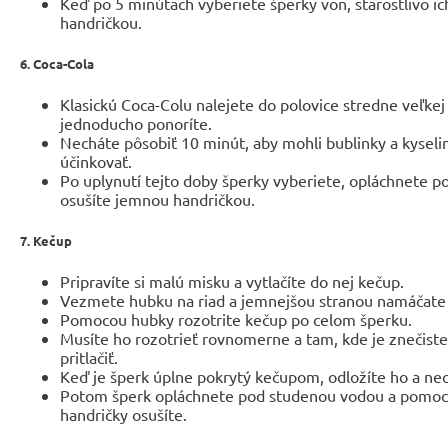
Keď po 5 minútach vyberiete šperky von, starostlivo i
handričkou.
6. Coca-Cola
Klasickú Coca-Colu nalejete do polovice stredne veľkej
jednoducho ponoríte.
Necháte pôsobiť 10 minút, aby mohli bublinky a kyselin
účinkovať.
Po uplynutí tejto doby šperky vyberiete, opláchnete 
osušíte jemnou handričkou.
7. Kečup
Pripravíte si malú misku a vytlačíte do nej kečup.
Vezmete hubku na riad a jemnejšou stranou namáčate
Pomocou hubky rozotrite kečup po celom šperku.
Musíte ho rozotrieť rovnomerne a tam, kde je znečisten
pritlačiť.
Keď je šperk úplne pokrytý kečupom, odložíte ho a ne
Potom šperk opláchnete pod studenou vodou a pom
handričky osušíte.