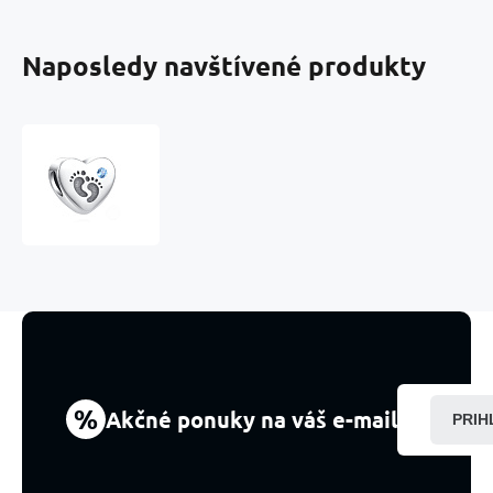
Naposledy navštívené produkty
Prívesok
Striebro
925
Footprints
Baby
Boy,
korálek
srdce
na
náramku
rodina
%
Akčné ponuky na váš e-mail
PRIH