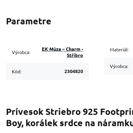
Parametre
EK Múza – Charm -
Materiál:
Výrobca:
Stříbro
Výrobca:
2304820
Kód:
Prívesok Striebro 925 Footpr
Boy, korálek srdce na náramk