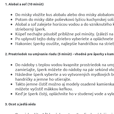
1. Alobal a soľ
(10 minút)
Do misky vložíte kus alobalu alebo dno misky alobalom 
Potom do misky dáte polievkovú lyžicu kuchynskej soli
Alobal a soľ zalejete horúcou vodou a do vzniknutého 
strieborný šperk.
Kúpeľ nechajte pôsobiť približne pol minúty. (záleží na
Po uplynutí tejto doby striebro vyberiete a opláchnet
Nakoniec šperky osušíte, najlepšie handričkou na strie
2. Prostriedok na umývanie riadu
(5 minút) - vhodné pre šperky s ka
Do nádoby s teplou vodou kvapnite prostriedok na umý
zamiešajte, šperk môžete do nádoby na pár sekúnd vlo
Následne šperk vyberte a vo vytvorených mydlových 
handričky a jemne ho utierajte.
Takto jemne čistiť možno aj modely osadené kamienkam
môžete vyčistiť mäkkou kefkou.
Keď je šperk čistý, opláchnite ho v studenej vode a vyl
3. Ocot a jedlá sóda