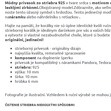
Módny prívesok zo
striebra 925
v tvare srdca s
motívom d
lesklými zirkónmi.
Obojstranný model.Zdôraznite, ako veľmi 
noste tento úžasný symbol s hrdosťou. Tento jedinečný mod
na
náramku
alebo náhrdelníku s retiazkou
.
Majte na pamäti, že korálky nie sú úplne identické kvôli ručn
strieborný korálik je ideálnym darčekom pre vás a vašich blíz
a vytvorte si vlastné nezabudnuteľné chvíle, ktoré si budete
originálni, jedineční!
strieborný prívesok - originálny dizajn
najvyššia kvalita, remeselné spracovanie
komponent
na doplnenie šperku
prívesok je kompatibilný s náramkami Pandora, Tedora,
striebro:
925
výška: 10 mm
šírka: 10 mm
hrúbka 6 mm
Fotografie je ilustrační. Vzhledem k ruční výrobě se mohou je
ČISTENIE STRIEBRA NIEKOĽKÝMI SPÔSOBMI