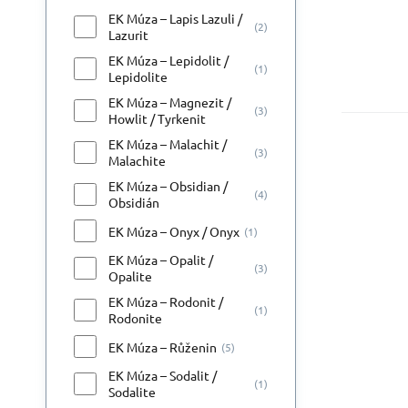
EK Múza – Lapis Lazuli /
(2)
Lazurit
EK Múza – Lepidolit /
(1)
Lepidolite
EK Múza – Magnezit /
(3)
Howlit / Tyrkenit
EK Múza – Malachit /
(3)
Malachite
EK Múza – Obsidian /
(4)
Obsidián
EK Múza – Onyx / Onyx
(1)
EK Múza – Opalit /
(3)
Opalite
EK Múza – Rodonit /
(1)
Rodonite
EK Múza – Růženin
(5)
EK Múza – Sodalit /
(1)
Sodalite