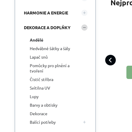
Nejpr
HARMONIE A ENERGIE
DEKORACE A DOPLŇKY
R
Andělé
p
Uk
Hedvábné šátky a šály
chv
Lapač snů
vš
Pomůcky pro plnění a
tvoření
Čistič stříbra
Svítilna UV
Lupy
Barvy a obtisky
Dekorace
Balící potřeby