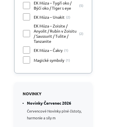
EK Múza – Tygří oko /
(5)
Býčí oko / Tiger s eye
EK Múza – Unakit
(2)
EK Múza – Zoisite /
Anyolit / Rubín v Zoisitu
(2)
/ Saussurit / Tulite /
Tanzanite
EK Múza – Čakry
(1)
Magické symboly
(1)
NOVINKY
Novinky Červenec 2026
Červencové Novinky plné čistoty,
harmonie a síly m