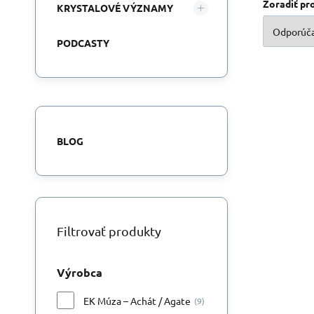
Zoradiť pr
KRYSTALOVÉ VÝZNAMY
PODCASTY
BLOG
Po
Filtrovať produkty
Výrobca
EK Múza – Achát / Agate
(9)