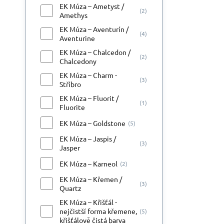
EK Múza – Ametyst /
(2)
Amethys
EK Múza – Aventurín /
(4)
Aventurine
EK Múza – Chalcedon /
(2)
Chalcedony
EK Múza – Charm -
(3)
Stříbro
EK Múza – Fluorit /
(1)
Fluorite
EK Múza – Goldstone
(5)
EK Múza – Jaspis /
(3)
Jasper
EK Múza – Karneol
(2)
EK Múza – Křemen /
(3)
Quartz
EK Múza – Křišťál -
nejčistší forma křemene,
(5)
křišťálově čistá barva