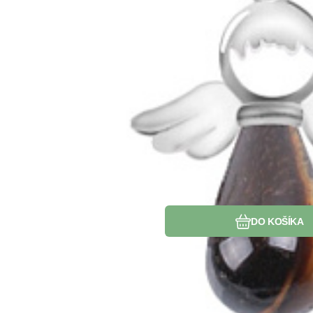
Obľúbený
Porovnať
DO KOŠÍKA