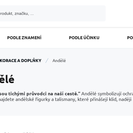
PODLE ZNAMENÍ
PODLE ÚČINKU
PO
KORACE A DOPLŇKY
Andělé
ělé
sou tichými průvodci na naší cestě.“
Andělé symbolizují ochr
najdete andělské figurky a talismany, které přinášejí klid, naději