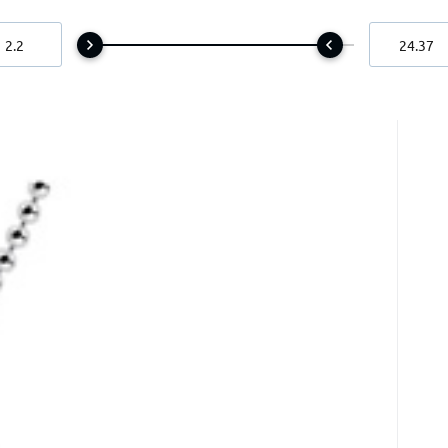
 kameň slnka a zeme, prináša šťastie a