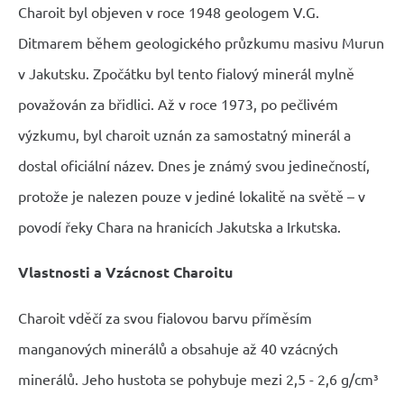
Charoit byl objeven v roce 1948 geologem V.G.
Ditmarem během geologického průzkumu masivu Murun
v Jakutsku. Zpočátku byl tento fialový minerál mylně
považován za břidlici. Až v roce 1973, po pečlivém
výzkumu, byl charoit uznán za samostatný minerál a
dostal oficiální název. Dnes je známý svou jedinečností,
protože je nalezen pouze v jediné lokalitě na světě – v
povodí řeky Chara na hranicích Jakutska a Irkutska.
Vlastnosti a Vzácnost Charoitu
Charoit vděčí za svou fialovou barvu příměsím
manganových minerálů a obsahuje až 40 vzácných
minerálů. Jeho hustota se pohybuje mezi 2,5 - 2,6 g/cm³