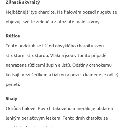
Žilnatě skvrnitý
Nejběžnější typ charoite. Na fialovém pozadí nugetu se
objevují světle zelené a zlatožluté malé skvrny.
Růžice
Tento poddruh se liší od obvyklého charoitu svou
strukturní strukturou. Vlákna jsou v tomto případě
nahrazena růžicemi šupin a listů. Odstíny drahokamu
kolísají mezi šeříkem a fialkou a povrch kamene je odlitý
perletí.
Shaly
Odrůda fialové. Povrch takového minerálu je obdařen
lehkým perleťovým leskem. Tento druh charoitu se