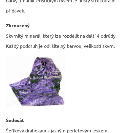
barvy. Charakteristickým rysem je hustý strukturální
přídavek.
Zkroucený
Skvrnitý minerál, který lze rozdělit na další 4 odrůdy.
Každý poddruh je odlišitelný barvou, velikostí skvrn.
Šedesát
Šeříkový drahokam s jasným perleťovým leskem.