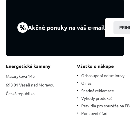
%
Akčné ponuky na váš e-mail
PRIH
Energetické kameny
Všetko o nákupe
Odstoupení od smlouvy
Masarykova 145
O nás
698 01 Veselí nad Moravou
Snadná reklamace
Česká republika
Výhody produktů
Pravidla pro soutěže na FB
Puncovní úřad