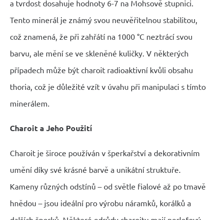
a tvrdost dosahuje hodnoty 6-7 na Mohsově stupnici.
Tento minerál je známý svou neuvěřitelnou stabilitou,
což znamená, že při zahřátí na 1000 °C neztrácí svou
barvu, ale mění se ve skleněné kuličky. V některých
případech může být charoit radioaktivní kvůli obsahu
thoria, což je důležité vzít v úvahu při manipulaci s tímto
minerálem.
Charoit a Jeho Použití
Charoit je široce používán v šperkařství a dekorativním
umění díky své krásné barvě a unikátní struktuře.
Kameny různých odstínů – od světle fialové až po tmavě
hnědou – jsou ideální pro výrobu náramků, korálků a
dalších šperků. Některé odrůdy charoitu mají perleťový