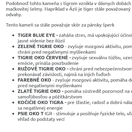
Podobnosť tohto kameňa s tigrom vznikla v dávnych dobách 
mačkovitej šelmy. Napríklad v Ázii je tiger stále považovaný 
odvahy.
Tento kameň sa stále považuje skôr za pánsky šperk
TIGER BLUE EYE -
zaháňa stres, má upokojujúci účino
jasné videnie bez ilúzií
ZELENÉ TIGRIE OKO
- zvyšuje mozgovú aktivitu, pom
chráni pred negatívnymi myšlienkami
TIGRIE OKO ČERVENÉ -
zvyšuje sexuálnu túžbu,
uze
emócie, prináša povzbudenie
RUŽOVÉ TIGRIE OKO -
chráni pred nebezpečenstvom
prekonávať závislosti, najmä na iných ľuďoch
FAREBNÉ OKO
- zvyšuje mozgovú aktivitu, pomáha do
pred negatívnymi myšlienkami
ZLATÉ TIGRIE OKO -
pomáha sústrediť pozornosť na d
samoľúbosťou a pôžitkárstvom
KOČIČIE OKO TIGRA -
pre šťastie, radosť a dobrú ná
sa negatívnej energie
PSIE OKO T
IGR - stimuluje a posilňuje fyzické telo, uľ
vhľad do podstaty vecí