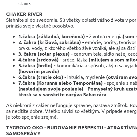
stave.
CHAKER RIVER
Siahnite si do svedomia. Sú všetky oblasti vášho života v por
prináša svoje vlastné posolstvo.
1.čakra (základná, koreňová) -
životná energia
(som 
2.
čakra (krížová, sakrálna) -
emócie, pocity
,
tvorivo
prvku vody, z ktorého všetko živé vzniká, ale aj sa čistí
3. čakra (solar plexus) -
centrum tela, sídlo našej oso
4.čakra (srdcová) -
srdce, láska
(milujem a som milo
5.čakra (hrdlo) -
komunikácia a spôsob, akým sa vyja
(hovorím pravdu
)
6.čakra (tretie oko) -
intuícia, myslenie
(otváram svo
7.čakra (Korunná alebo Temporálna) -
spojenie s na
(nasledujem svoje poslanie) - Pomyselný kruh uzat
ktorá sa v sanskrite nazýva Sahasrára
,
Ak niektorá z čakier nefunguje správne, nastáva zmätok. Ro
sa necítite dobre. Všetko súvisí so všetkým. V prípade energ
je toto spojenie zrejmé.
TYGROVO OKO - BUDOVANIE REŠPEKTU - ATRAKTÍVN
SAMOSPRÁVY