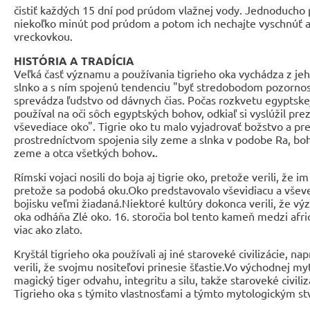
čistiť každých 15 dní pod prúdom vlažnej vody. Jednoducho
niekoľko minút pod prúdom a potom ich nechajte vyschnúť a
vreckovkou.
HISTÓRIA A TRADÍCIA
Veľká časť významu a používania tigrieho oka vychádza z je
slnko a s ním spojenú tendenciu "byť stredobodom pozornos
sprevádza ľudstvo od dávnych čias. Počas rozkvetu egyptskej
používal na oči sôch egyptských bohov, odkiaľ si vyslúžil pre
vševediace oko". Tigrie oko tu malo vyjadrovať božstvo a p
prostredníctvom spojenia sily zeme a slnka v podobe Ra, boh
zeme a otca všetkých bohov
.
.
Rímski vojaci nosili do boja aj tigrie oko, pretože verili, že i
pretože sa podobá oku.Oko predstavovalo vševidiacu a vševed
bojisku veľmi žiadaná.Niektoré kultúry dokonca verili, že vý
oka odháňa Zlé oko. 16. storočia bol tento kameň medzi af
viac ako zlato.
Kryštál tigrieho oka používali aj iné staroveké civilizácie, napr
verili, že svojmu nositeľovi prinesie šťastie.Vo východnej my
magický tiger odvahu, integritu a silu, takže staroveké civili
Tigrieho oka s týmito vlastnosťami a týmto mytologickým s