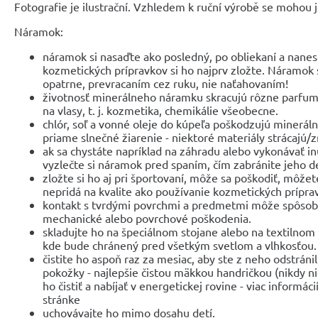
Fotografie je ilustrační. Vzhledem k ruční výrobě se mohou je
Náramok:
náramok si nasaďte ako posledný, po obliekaní a nanes
kozmetických prípravkov si ho najprv zložte. Náramok 
opatrne, prevracaním cez ruku, nie naťahovaním!
životnosť minerálneho náramku skracujú rôzne parfum
na vlasy, t. j. kozmetika, chemikálie všeobecne.
chlór, soľ a vonné oleje do kúpeľa poškodzujú minerá
priame slnečné žiarenie - niektoré materiály strácajú/
ak sa chystáte napríklad na záhradu alebo vykonávať i
vyzlečte si náramok pred spaním, čím zabránite jeho d
zložte si ho aj pri športovaní, môže sa poškodiť, môžet
nepridá na kvalite ako používanie kozmetických prípra
kontakt s tvrdými povrchmi a predmetmi môže spôsobi
mechanické alebo povrchové poškodenia.
skladujte ho na špeciálnom stojane alebo na textilnom 
kde bude chránený pred všetkým svetlom a vlhkosťou.
čistite ho aspoň raz za mesiac, aby ste z neho odstránil
pokožky - najlepšie čistou mäkkou handričkou (nikdy n
ho čistiť a nabíjať v energetickej rovine - viac informác
stránke
uchovávajte ho mimo dosahu detí.