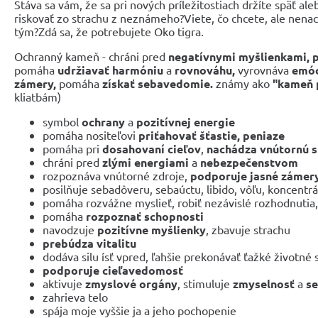
Stáva sa vám, že sa pri nových príležitostiach držíte späť ale
riskovať zo strachu z neznámeho?Viete, čo chcete, ale nena
tým?Zdá sa, že potrebujete Oko tigra.
Ochranný kameň - chráni pred
negatívnymi myšlienkami,
p
pomáha
udržiavať harmóniu
a
rovnováhu,
vyrovnáva
emóci
zámery,
pomáha
získať sebavedomie.
známy ako
"kameň p
kliatbám)
symbol
ochrany
a
pozitívnej energie
pomáha nositeľovi
priťahovať šťastie, peniaze
pomáha pri
dosahovaní cieľov
,
nachádza vnútornú s
chráni pred
zlými energiami
a
nebezpečenstvom
rozpoznáva vnútorné zdroje,
podporuje jasné zámer
posilňuje sebadôveru, sebaúctu, libido, vôľu, koncentrá
pomáha rozvážne myslieť, robiť nezávislé rozhodnutia,
pomáha
rozpoznať schopnosti
navodzuje
pozitívne myšlienky
, zbavuje strachu
prebúdza vitalitu
dodáva silu ísť vpred, ľahšie prekonávať ťažké životné 
podporuje cieľavedomosť
aktivuje
zmyslové orgány
, stimuluje
zmyselnosť
a
se
zahrieva telo
spája moje vyššie ja a jeho pochopenie