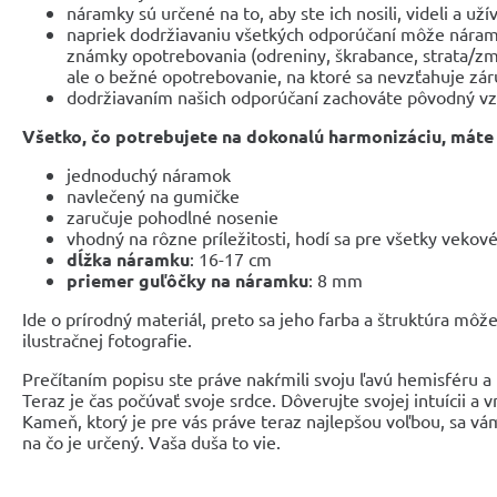
náramky sú určené na to, aby ste ich nosili, videli a užíva
napriek dodržiavaniu všetkých odporúčaní môže nára
známky opotrebovania (odreniny, škrabance, strata/zm
ale o bežné opotrebovanie, na ktoré sa nevzťahuje zár
dodržiavaním našich odporúčaní zachováte pôvodný vz
Všetko, čo potrebujete na dokonalú harmonizáciu, máte 
jednoduchý náramok
navlečený na gumičke
zaručuje pohodlné nosenie
vhodný na rôzne príležitosti, hodí sa pre všetky vekov
dĺžka náramku
: 16-17 cm
priemer guľôčky na náramku
: 8 mm
Ide o prírodný materiál, preto sa jeho farba a štruktúra môže
ilustračnej fotografie.
Prečítaním popisu ste práve nakŕmili svoju ľavú hemisféru a 
Teraz je čas počúvať svoje srdce. Dôverujte svojej intuícii 
Kameň, ktorý je pre vás práve teraz najlepšou voľbou, sa vá
na čo je určený. Vaša duša to vie.