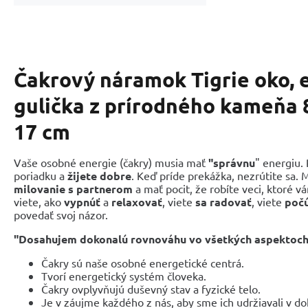
Čakrový náramok Tigrie oko, e
gulička z prírodného kameňa 8
17 cm
Vaše osobné energie (čakry) musia mať
"správnu
" energiu.
poriadku a
žijete dobre
. Keď príde prekážka, nezrútite sa. 
milovanie s partnerom
a mať pocit, že robíte veci, ktoré 
viete, ako
vypnúť
a
relaxovať
, viete
sa radovať
, viete
počú
povedať svoj názor.
"Dosahujem dokonalú rovnováhu vo všetkých aspektoch 
Čakry sú naše osobné energetické centrá.
Tvorí energetický systém človeka.
Čakry ovplyvňujú duševný stav a fyzické telo.
Je v záujme každého z nás, aby sme ich udržiavali v 