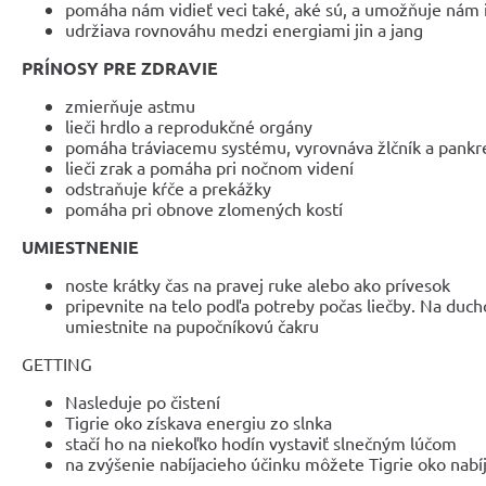
pomáha nám vidieť veci také, aké sú, a umožňuje nám 
udržiava rovnováhu medzi energiami jin a jang
PRÍNOSY PRE ZDRAVIE
zmierňuje astmu
lieči hrdlo a reprodukčné orgány
pomáha tráviacemu systému, vyrovnáva žlčník a pankr
lieči zrak a pomáha pri nočnom videní
odstraňuje kŕče a prekážky
pomáha pri obnove zlomených kostí
UMIESTNENIE
noste krátky čas na pravej ruke alebo ako prívesok
pripevnite na telo podľa potreby počas liečby. Na du
umiestnite na pupočníkovú čakru
GETTING
Nasleduje po čistení
Tigrie oko získava energiu zo slnka
stačí ho na niekoľko hodín vystaviť slnečným lúčom
na zvýšenie nabíjacieho účinku môžete Tigrie oko nabíj