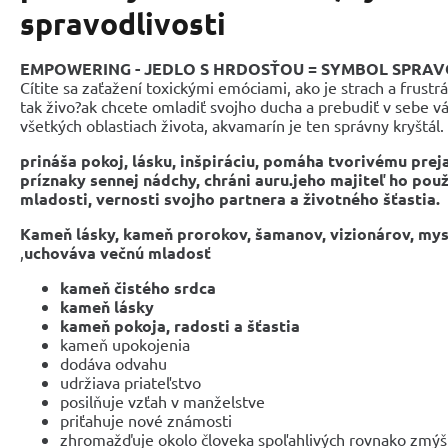
spravodlivosti
EMPOWERING - JEDLO S HRDOSŤOU = SYMBOL SPRAV
Cítite sa zaťažení toxickými emóciami, ako je strach a frustrá
tak živo?ak chcete omladiť svojho ducha a prebudiť v sebe vá
všetkých oblastiach života, akvamarín je ten správny kryštál.
prináša pokoj, lásku, inšpiráciu, pomáha tvorivému preja
príznaky sennej nádchy, chráni auru.jeho majiteľ ho pou
mladosti, vernosti svojho partnera a životného šťastia.
Kameň lásky, kameň prorokov, šamanov, vizionárov, myst
,
uchováva večnú mladosť
kameň čistého srdca
kameň lásky
kameň pokoja, radosti a šťastia
kameň upokojenia
dodáva odvahu
udržiava priateľstvo
posilňuje vzťah v manželstve
priťahuje nové známosti
zhromažďuje okolo človeka spoľahlivých rovnako zmýšľ