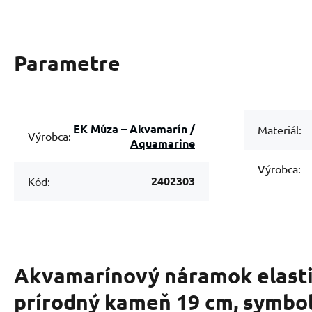
Parametre
EK Múza – Akvamarín /
Materiál:
Výrobca:
Aquamarine
Výrobca:
2402303
Kód:
Akvamarínový náramok elast
prírodný kameň 19 cm, symbo