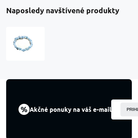
Naposledy navštívené produkty
Akvamarínový
náramok
elastický
sekaný
prírodný
kameň
19
cm,
symbol
spravodlivosti
%
Akčné ponuky na váš e-mail
PRIH