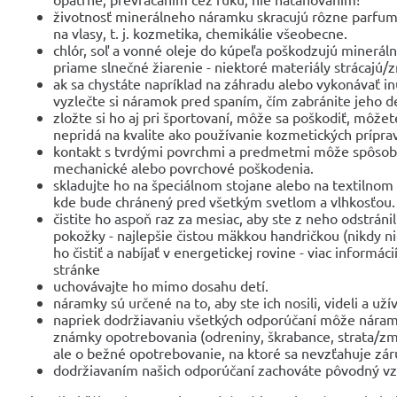
životnosť minerálneho náramku skracujú rôzne parfum
na vlasy, t. j. kozmetika, chemikálie všeobecne.
chlór, soľ a vonné oleje do kúpeľa poškodzujú minerá
priame slnečné žiarenie - niektoré materiály strácajú/
ak sa chystáte napríklad na záhradu alebo vykonávať i
vyzlečte si náramok pred spaním, čím zabránite jeho d
zložte si ho aj pri športovaní, môže sa poškodiť, môžet
nepridá na kvalite ako používanie kozmetických prípra
kontakt s tvrdými povrchmi a predmetmi môže spôsobi
mechanické alebo povrchové poškodenia.
skladujte ho na špeciálnom stojane alebo na textilnom 
kde bude chránený pred všetkým svetlom a vlhkosťou.
čistite ho aspoň raz za mesiac, aby ste z neho odstránil
pokožky - najlepšie čistou mäkkou handričkou (nikdy n
ho čistiť a nabíjať v energetickej rovine - viac informác
stránke
uchovávajte ho mimo dosahu detí.
náramky sú určené na to, aby ste ich nosili, videli a užíva
napriek dodržiavaniu všetkých odporúčaní môže nára
známky opotrebovania (odreniny, škrabance, strata/zm
ale o bežné opotrebovanie, na ktoré sa nevzťahuje zár
dodržiavaním našich odporúčaní zachováte pôvodný vz