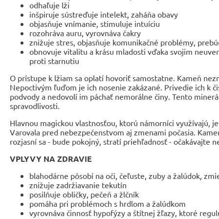
odhaľuje lži
inšpiruje sústreďuje intelekt, zaháňa obavy
objasňuje vnímanie, stimuluje intuíciu
rozohráva auru, vyrovnáva čakry
znižuje stres, objasňuje komunikačné problémy, prebú
obnovuje vitalitu a krásu mladosti vďaka svojim neuve
proti starnutiu
O prístupe k lžiam sa oplatí hovoriť samostatne. Kameň nez
Nepoctivým ľuďom je ich nosenie zakázané. Privedie ich k čis
podvody a nedovolí im páchať nemorálne činy. Tento miner
spravodlivosti.
Hlavnou magickou vlastnosťou, ktorú námorníci využívajú, je
Varovala pred nebezpečenstvom aj zmenami počasia. Kameň s
rozjasní sa - bude pokojný, stratí priehľadnosť - očakávajte 
VPLYVY NA ZDRAVIE
blahodárne pôsobí na oči, čeľuste, zuby a žalúdok, zmi
znižuje zadržiavanie tekutín
posilňuje obličky, pečeň a žlčník
pomáha pri problémoch s hrdlom a žalúdkom
vyrovnáva činnosť hypofýzy a štítnej žľazy, ktoré regu