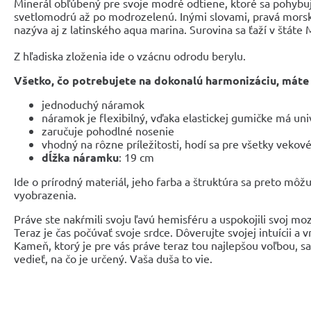
Minerál obľúbený pre svoje modré odtiene, ktoré sa pohyb
svetlomodrú až po modrozelenú. Inými slovami, pravá morsk
nazýva aj z latinského aqua marina. Surovina sa ťaží v štáte M
Z hľadiska zloženia ide o vzácnu odrodu berylu.
Všetko, čo potrebujete na dokonalú harmonizáciu, máte 
jednoduchý náramok
náramok je flexibilný, vďaka elastickej gumičke má uni
zaručuje pohodlné nosenie
vhodný na rôzne príležitosti, hodí sa pre všetky vekov
dĺžka náramku
: 19 cm
Ide o prírodný materiál, jeho farba a štruktúra sa preto môžu
vyobrazenia.
Práve ste nakŕmili svoju ľavú hemisféru a uspokojili svoj mo
Teraz je čas počúvať svoje srdce. Dôverujte svojej intuícii 
Kameň, ktorý je pre vás práve teraz tou najlepšou voľbou, s
vedieť, na čo je určený. Vaša duša to vie.