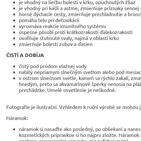
je vhodný na liečbu bolesti v krku, opuchnutých žliaz
je vhodný pri kašli a astme, zmierňuje príznaky sennej 
horné dýchacie cesty, zmierňuje prechladnutie a bronc
pomáha telu pri detoxikácii
vyrovnáva reakcie imunitného systému
úspešne pôsobí proti krátkozrakosti ďalekozrakosti
uvoľňuje stuhnuté svaly, najmä v oblasti krku
zmierňuje bolesti zubov a ďasien
ČISTÍ A DOBÍJA
čistý pod prúdom vlažnej vody
nabitý nepriamym slnečným svetlom alebo pod mesiac
v ostrom slnečnom svetle, kameň sa rýchlo zakalí, zma
hnedým, preto sa akvamarínové šperky nenosia na pláži
prechádzke. Umelé osvetlenie je neškodné.
Fotografie je ilustrační. Vzhledem k ruční výrobě se mohou je
Náramok:
náramok si nasaďte ako posledný, po obliekaní a nanes
kozmetických prípravkov si ho najprv zložte. Náramok 
opatrne, prevracaním cez ruku, nie naťahovaním!