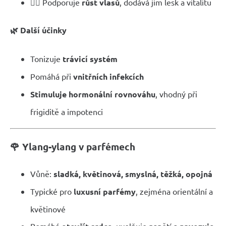
💇‍♀️ Podporuje
růst vlasů
, dodává jim lesk a vitalitu
🌿 Další účinky
Tonizuje
trávicí systém
Pomáhá při
vnitřních infekcích
Stimuluje hormonální rovnováhu
, vhodný při
frigiditě a impotenci
🌹 Ylang-ylang v parfémech
Vůně:
sladká, květinová, smyslná, těžká, opojná
Typické pro
luxusní parfémy
, zejména orientální a
květinové