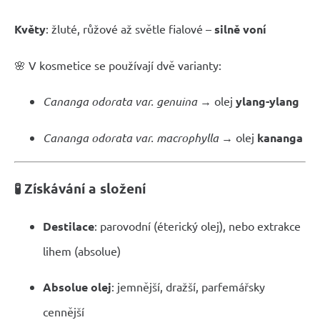
Květy
: žluté, růžové až světle fialové –
silně voní
🌸 V kosmetice se používají dvě varianty:
Cananga odorata var. genuina
→ olej
ylang-ylang
Cananga odorata var. macrophylla
→ olej
kananga
🧪 Získávání a složení
Destilace
: parovodní (éterický olej), nebo extrakce
lihem (absolue)
Absolue olej
: jemnější, dražší, parfemářsky
cennější