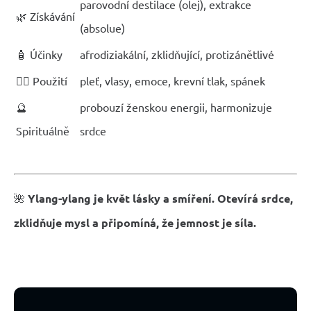
parovodní destilace (olej), extrakce
🌿 Získávání
(absolue)
🧴 Účinky
afrodiziakální, zklidňující, protizánětlivé
💆‍♀️ Použití
pleť, vlasy, emoce, krevní tlak, spánek
🔮
probouzí ženskou energii, harmonizuje
Spirituálně
srdce
🌺
Ylang-ylang je květ lásky a smíření. Otevírá srdce,
zklidňuje mysl a připomíná, že jemnost je síla.