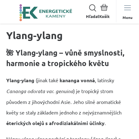
Hľadať
Menu
Ylang-ylang
🌺 Ylang-ylang – vůně smyslnosti,
harmonie a tropického květu
Ylang-ylang
(jinak také
kananga vonná
, latinsky
Cananga odorata var. genuina
) je tropický strom
původem z jihovýchodní Asie. Jeho silně aromatické
květy se staly základem jednoho z nejvýznamnějších
éterických olejů s afrodiziakálními účinky
.
Název
ylang-ylang
pochází z tagalogu (
ilang-ilang
) a