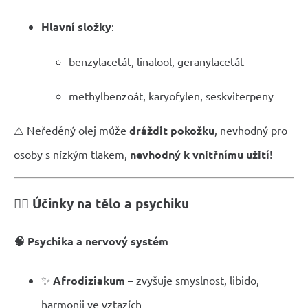
Hlavní složky
:
benzylacetát, linalool, geranylacetát
methylbenzoát, karyofylen, seskviterpeny
⚠️ Neředěný olej může
dráždit pokožku
, nevhodný pro
osoby s nízkým tlakem,
nevhodný k vnitřnímu užití
!
💆‍♀️ Účinky na tělo a psychiku
🧠 Psychika a nervový systém
✨
Afrodiziakum
– zvyšuje smyslnost, libido,
harmonii ve vztazích