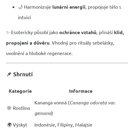
🌙 Harmonizuje
lunární energii
, propojuje tělo s
intuicí
✨ Esotericky působí jako
ochránce vztahů
, přináší
klid,
propojení a důvěru
. Vhodný pro rituály sebelásky,
uvolnění a hluboké regenerace.
📌 Shrnutí
Kategorie
Informace
Kananga vonná (
Cananga odorata var.
🌸 Rostlina
genuina
)
🌍 Výskyt
Indonésie, Filipíny, Malajsie