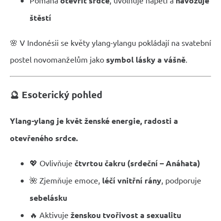
Pomáhá
otevřít srdce
, uvolňuje napětí a
navozuje
štěstí
🌸 V Indonésii se květy ylang-ylangu pokládají na svatební
postel novomanželům jako
symbol lásky a vášně
.
🔮 Esoterický pohled
Ylang-ylang je květ ženské energie, radosti a
otevřeného srdce.
💖 Ovlivňuje
čtvrtou čakru (srdeční – Anáhata)
🌺 Zjemňuje emoce,
léčí vnitřní rány
, podporuje
sebelásku
🔥 Aktivuje
ženskou tvořivost a sexualitu