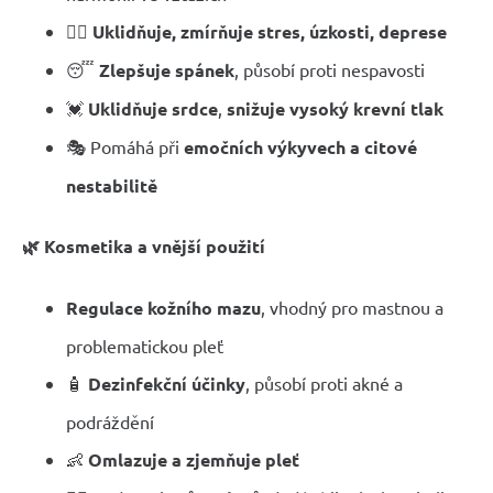
🧘‍♀️
Uklidňuje, zmírňuje stres, úzkosti, deprese
😴
Zlepšuje spánek
, působí proti nespavosti
💓
Uklidňuje srdce
,
snižuje vysoký krevní tlak
🎭 Pomáhá při
emočních výkyvech a citové
nestabilitě
🌿 Kosmetika a vnější použití
Regulace kožního mazu
, vhodný pro mastnou a
problematickou pleť
🧴
Dezinfekční účinky
, působí proti akné a
podráždění
👶
Omlazuje a zjemňuje pleť