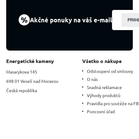
%
Akčné ponuky na váš e-mail
PRIH
Energetické kameny
Všetko o nákupe
Odstoupení od smlouvy
Masarykova 145
O nás
698 01 Veselí nad Moravou
Snadná reklamace
Česká republika
Výhody produktů
Pravidla pro soutěže na FB
Puncovní úřad