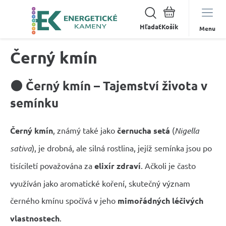
Hľadať
Menu
Černý kmín
🌑 Černý kmín – Tajemství života v
semínku
Černý kmín
, známý také jako
černucha setá
(
Nigella
sativa
), je drobná, ale silná rostlina, jejíž semínka jsou po
tisíciletí považována za
elixír zdraví
. Ačkoli je často
využíván jako aromatické koření, skutečný význam
černého kmínu spočívá v jeho
mimořádných léčivých
vlastnostech
.