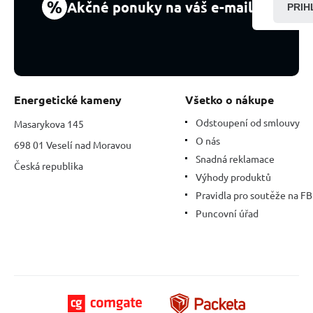
%
Akčné ponuky na váš e-mail
PRIH
Energetické kameny
Všetko o nákupe
Odstoupení od smlouvy
Masarykova 145
O nás
698 01 Veselí nad Moravou
Snadná reklamace
Česká republika
Výhody produktů
Pravidla pro soutěže na FB
Puncovní úřad