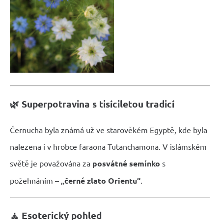
🌿 Superpotravina s tisíciletou tradicí
Černucha byla známá už ve starověkém Egyptě, kde byla
nalezena i v hrobce faraona Tutanchamona. V islámském
světě je považována za
posvátné semínko
s
požehnáním –
„černé zlato Orientu“
.
🧘 Esoterický pohled