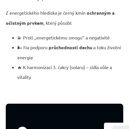
Z energetického hlediska je černý kmín
ochranným a
očistným prvkem
, který působí:
💫 Proti „energetickému smogu“ a negativitě
🌬️ Na podporu
průchodnosti dechu
a toku životní
energie
🔥 K harmonizaci 3. čakry (solaru) – sídla vůle a
vitality