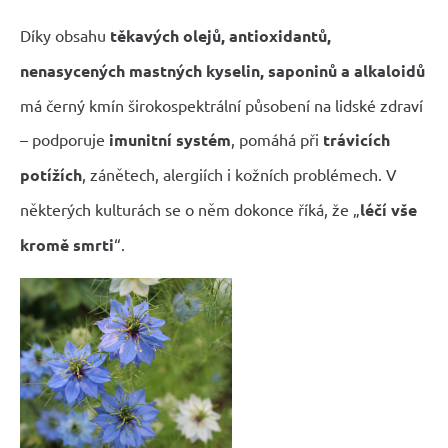
Díky obsahu
těkavých olejů, antioxidantů,
nenasycených mastných kyselin, saponinů a alkaloidů
má černý kmín širokospektrální působení na lidské zdraví
– podporuje
imunitní systém
, pomáhá při
trávicích
potížích
, zánětech, alergiích i kožních problémech. V
některých kulturách se o něm dokonce říká, že „
léčí vše
kromě smrti
“.